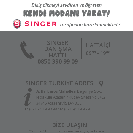
Dikiş dikmeyi sevdiren ve öğreten
tarafından hazırlanmaktadır.
SINGER
HAFTA İÇİ
DANIŞMA
oo
oo
09
- 19
HATTI
0850 390 99 09
SINGER TÜRKİYE ADRES
A:
Barbaros Mahallesi Begonya Sok.
Nidakule Ataşehir Kuzey Sitesi No:3/62
34746 Ataşehir/İSTANBUL
T:
(0216) 519 98 98 /
F:
(0216) 519 96 93
BİZE ULAŞIN
“Gönder” butonuna basmak suretiyle, yukarıda