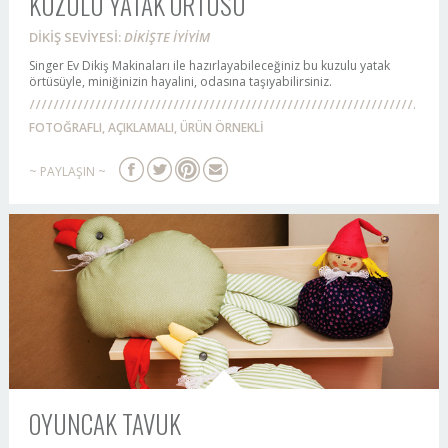
KUZULU YATAK ÖRTÜSÜ
DİKİŞ SEVİYESİ:
DİKİŞTE İYİYİM
Singer Ev Dikiş Makinaları ile hazırlayabileceğiniz bu kuzulu yatak
örtüsüyle, miniğinizin hayalini, odasına taşıyabilirsiniz.
FOTOĞRAFLI, AÇIKLAMALI, ÜRÜN ÖRNEKLİ
~ PAYLAŞIN ~
OYUNCAK TAVUK