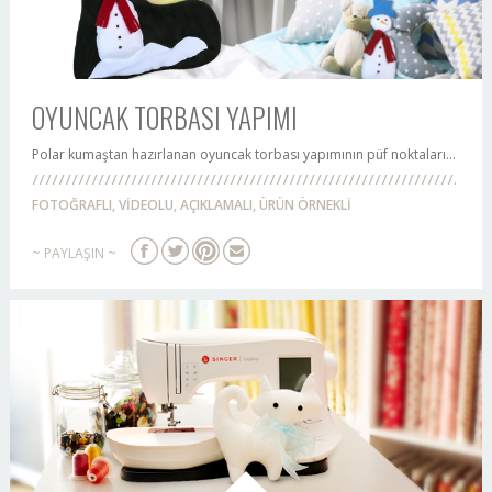
OYUNCAK TORBASI YAPIMI
Polar kumaştan hazırlanan oyuncak torbası yapımının püf noktaları...
FOTOĞRAFLI, VİDEOLU, AÇIKLAMALI, ÜRÜN ÖRNEKLİ
~ PAYLAŞIN ~