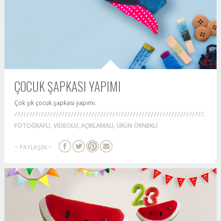
ÇOCUK ŞAPKASI YAPIMI
Çok şık çocuk şapkası yapımı.
FOTOĞRAFLI, VİDEOLU, AÇIKLAMALI, ÜRÜN ÖRNEKLİ
~ PAYLAŞIN ~