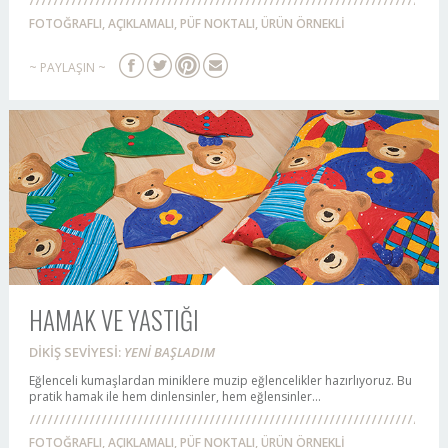
FOTOĞRAFLI, AÇIKLAMALI, PÜF NOKTALI, ÜRÜN ÖRNEKLİ
~ PAYLAŞIN ~
HAMAK VE YASTIĞI
DİKİŞ SEVİYESİ:
YENİ BAŞLADIM
Eğlenceli kumaşlardan miniklere muzip eğlencelikler hazırlıyoruz. Bu
pratik hamak ile hem dinlensinler, hem eğlensinler...
FOTOĞRAFLI, AÇIKLAMALI, PÜF NOKTALI, ÜRÜN ÖRNEKLİ