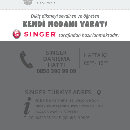
alabilirsiniz...
Dikiş dikmeyi sevdiren ve öğreten
tarafından hazırlanmaktadır.
SINGER
HAFTA İÇİ
DANIŞMA
oo
oo
09
- 19
HATTI
0850 390 99 09
SINGER TÜRKİYE ADRES
A:
Barbaros Mahallesi Begonya Sok.
Nidakule Ataşehir Kuzey Sitesi No:3/62
34746 Ataşehir/İSTANBUL
T:
(0216) 519 98 98 /
F:
(0216) 519 96 93