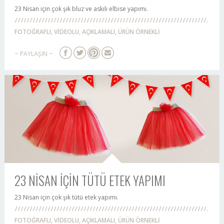
23 Nisan için çok şık bluz ve askılı elbise yapımı.
FOTOĞRAFLI, VİDEOLU, AÇIKLAMALI, ÜRÜN ÖRNEKLİ
~ PAYLAŞIN ~
23 NİSAN İÇİN TÜTÜ ETEK YAPIMI
23 Nisan için çok şık tütü etek yapımı.
FOTOĞRAFLI, VİDEOLU, AÇIKLAMALI, ÜRÜN ÖRNEKLİ