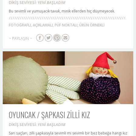
DİKİŞ SEVİYESİ:
YENİ BAŞLADIM
Bu sevimli ve yumuşacık tavuk, minik ellerden hiç düşmeyecek.
FOTOĞRAFLI, AÇIKLAMALI, PÜF NOKTALI, ÜRÜN ÖRNEKLİ
~ PAYLAŞIN ~
OYUNCAK / ŞAPKASI ZİLLİ KIZ
DİKİŞ SEVİYESİ:
YENİ BAŞLADIM
Sarı saçları, zilli şapkasıyla sevimli mi sevimli bir bez bebeğe hangi kız