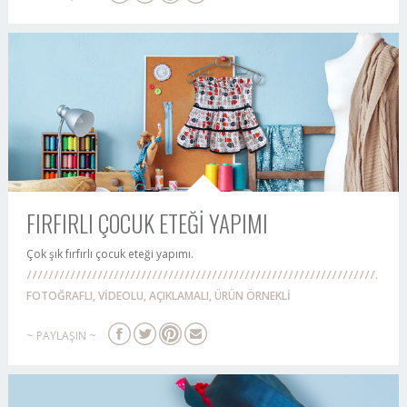
FIRFIRLI ÇOCUK ETEĞİ YAPIMI
Çok şık fırfırlı çocuk eteği yapımı.
FOTOĞRAFLI, VİDEOLU, AÇIKLAMALI, ÜRÜN ÖRNEKLİ
~ PAYLAŞIN ~