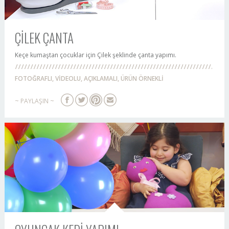
ÇİLEK ÇANTA
Keçe kumaştan çocuklar için Çilek şeklinde çanta yapımı.
FOTOĞRAFLI, VİDEOLU, AÇIKLAMALI, ÜRÜN ÖRNEKLİ
~ PAYLAŞIN ~