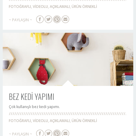
FOTOĞRAFLI, VİDEOLU, AÇIKLAMALI, ÜRÜN ÖRNEKLİ
~ PAYLAŞIN ~
BEZ KEDİ YAPIMI
Çok kullanışlı bez kedi yapımı.
FOTOĞRAFLI, VİDEOLU, AÇIKLAMALI, ÜRÜN ÖRNEKLİ
~ PAYLAŞIN ~