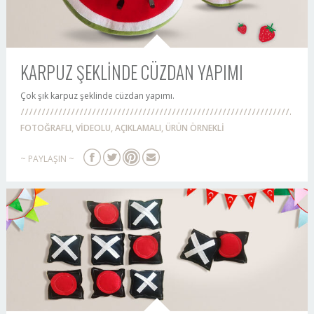
KARPUZ ŞEKLİNDE CÜZDAN YAPIMI
Çok şık karpuz şeklinde cüzdan yapımı.
FOTOĞRAFLI, VİDEOLU, AÇIKLAMALI, ÜRÜN ÖRNEKLİ
~ PAYLAŞIN ~