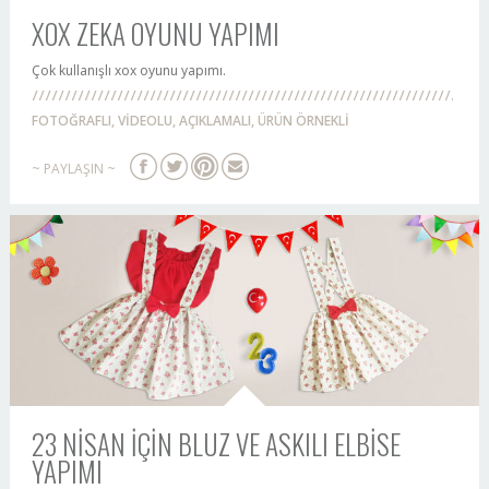
XOX ZEKA OYUNU YAPIMI
Çok kullanışlı xox oyunu yapımı.
FOTOĞRAFLI, VİDEOLU, AÇIKLAMALI, ÜRÜN ÖRNEKLİ
~ PAYLAŞIN ~
23 NİSAN İÇİN BLUZ VE ASKILI ELBİSE
YAPIMI