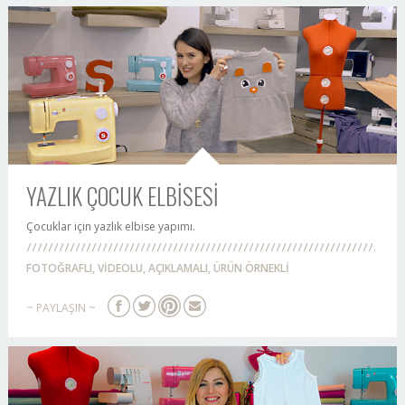
YAZLIK ÇOCUK ELBİSESİ
Çocuklar için yazlık elbise yapımı.
FOTOĞRAFLI, VİDEOLU, AÇIKLAMALI, ÜRÜN ÖRNEKLİ
~ PAYLAŞIN ~