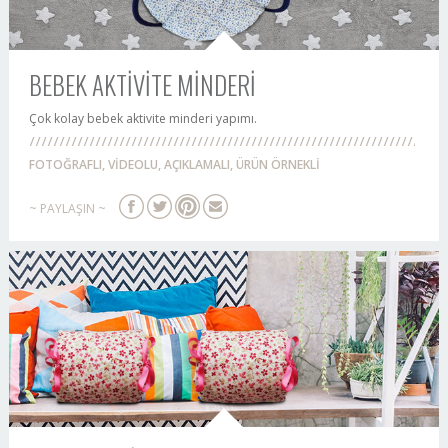
BEBEK AKTİVİTE MİNDERİ
Çok kolay bebek aktivite minderi yapımı.
FOTOĞRAFLI, VİDEOLU, AÇIKLAMALI, ÜRÜN ÖRNEKLİ
~ PAYLAŞIN ~