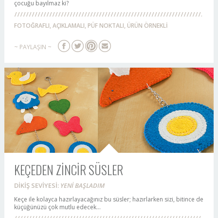
çocuğu bayılmaz ki?
FOTOĞRAFLI, AÇIKLAMALI, PÜF NOKTALI, ÜRÜN ÖRNEKLİ
~ PAYLAŞIN ~
KEÇEDEN ZİNCİR SÜSLER
DİKİŞ SEVİYESİ:
YENİ BAŞLADIM
Keçe ile kolayca hazırlayacağınız bu süsler; hazırlarken sizi, bitince de
küçüğünüzü çok mutlu edecek...