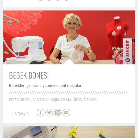
BEBEK BONESİ
Bebekler için bone yapımının püf noktaları...
FOTOĞRAFLI, VİDEOLU, AÇIKLAMALI, ÜRÜN ÖRNEKLİ
~ PAYLAŞIN ~