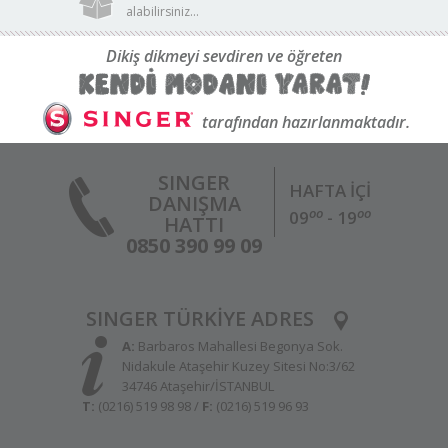
alabilirsiniz...
Dikiş dikmeyi sevdiren ve öğreten
tarafından hazırlanmaktadır.
SINGER
HAFTA İÇİ
DANIŞMA
oo
oo
09
- 19
HATTI
0850 390 99 09
SINGER TÜRKİYE ADRES
A:
Barbaros Mahallesi Begonya Sok.
Nidakule Ataşehir Kuzey Sitesi No:3/62
34746 Ataşehir/İSTANBUL
T:
(0216) 519 98 98 /
F:
(0216) 519 96 93