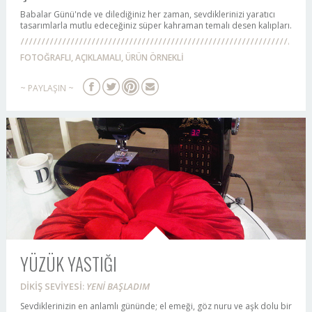
Babalar Günü'nde ve dilediğiniz her zaman, sevdiklerinizi yaratıcı
tasarımlarla mutlu edeceğiniz süper kahraman temalı desen kalıpları.
FOTOĞRAFLI, AÇIKLAMALI, ÜRÜN ÖRNEKLİ
~ PAYLAŞIN ~
YÜZÜK YASTIĞI
DİKİŞ SEVİYESİ:
YENİ BAŞLADIM
Sevdiklerinizin en anlamlı gününde; el emeği, göz nuru ve aşk dolu bir