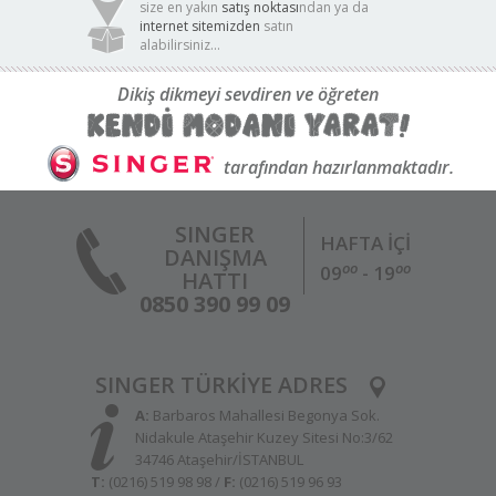
size en yakın
satış noktası
ndan ya da
internet sitemizden
satın
alabilirsiniz...
Dikiş dikmeyi sevdiren ve öğreten
tarafından hazırlanmaktadır.
SINGER
HAFTA İÇİ
DANIŞMA
oo
oo
09
- 19
HATTI
0850 390 99 09
SINGER TÜRKİYE ADRES
A:
Barbaros Mahallesi Begonya Sok.
Nidakule Ataşehir Kuzey Sitesi No:3/62
34746 Ataşehir/İSTANBUL
T:
(0216) 519 98 98 /
F:
(0216) 519 96 93