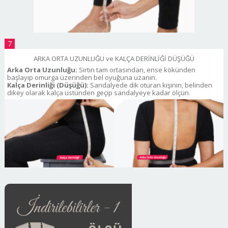
7
ARKA ORTA UZUNLUĞU ve KALÇA DERİNLİĞİ DÜŞÜĞÜ
Arka Orta Uzunluğu:
Sırtın tam ortasından, ense kökünden
başlayıp omurga üzerinden bel oyuğuna uzanın.
Kalça Derinliği (Düşüğü):
Sandalyede dik oturan kişinin, belinden
dikey olarak kalça üstünden geçip sandalyeye kadar ölçün.
İndirilebilirler - 1