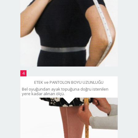
4
ETEK ve PANTOLON BOYU UZUNLUĞU
Bel oyuğundan ayak topuğuna doğru istenilen
yere kadar alınan ölçü.