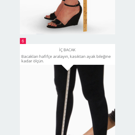
6
İÇ BACAK
Bacakları hafifçe aralayın, kasıktan ayak bileğine
kadar ölçün.