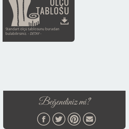
Standart ölçü tablosunu buradan
bulabilirsiniz.
- DETAY -
Beğendiniz mi?