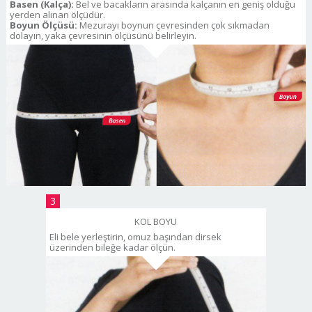
Basen (Kalça):
Bel ve bacakların arasında kalçanın en geniş olduğu
yerden alınan ölçüdür.
Boyun Ölçüsü:
Mezurayı boynun çevresinden çok sıkmadan
dolayın, yaka çevresinin ölçüsünü belirleyin.
3
KOL BOYU
Eli bele yerleştirin, omuz başından dirsek
üzerinden bileğe kadar ölçün.