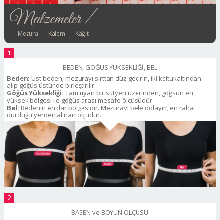
Malzemeler /
Mezura
Kalem
Kağıt
1
BEDEN, GÖĞÜS YÜKSEKLİĞİ, BEL
Beden:
Üst beden; mezurayı sırttan düz geçirin, iki koltukaltından
alıp göğüs üstünde birleştirilir.
Göğüs Yüksekliği:
Tam uyan bir sütyen üzerinden, göğsün en
yüksek bölgesi ile göğüs arası mesafe ölçüsüdür.
Bel:
Bedenin en dar bölgesidir. Mezurayı bele dolayın, en rahat
durduğu yerden alınan ölçüdür.
2
BASEN ve BOYUN ÖLÇÜSÜ