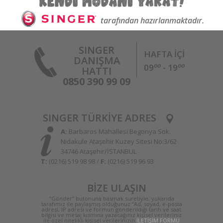
tarafından hazırlanmaktadır.
SINGER
HAFTA İÇİ
DANIŞMA
oo
oo
09
- 19
HATTI
0850 390 99 09
SINGER TÜRKİYE ADRES
A:
Barbaros Mahallesi Begonya Sok.
Nidakule Ataşehir Kuzey Sitesi No:3/62
34746 Ataşehir/İSTANBUL
T:
(0216) 519 98 98 /
F:
(0216) 519 96 93
BİZE ULAŞIN
“Gönder” butonuna basmak suretiyle, yukarıda
tarafımız ile paylaşmış olduğunuz “Ad, soyad, e-posta
adresi, IP adresi ve formun gönderildiği tarih ve saat
bilgisi ve mesaj kısmına yazacağınız kişisel verileriniz
ile özel nitelikli kişisel verilerinizin
İLETİŞİM FORMU