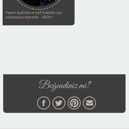
Yapım aşaması ve püf noktalar için
videomuzu seyredin.
- DETAY -
Beğendiniz mi?