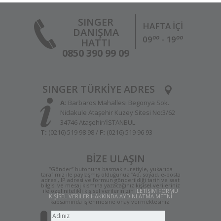
SINGER
HAFTA İÇİ
DANIŞMA
oo
oo
09
- 19
HATTI
0850 390 99 09
SINGER TÜRKİYE ADRES
A:
Barbaros Mahallesi Begonya Sok.
Nidakule Ataşehir Kuzey Sitesi No:3/62
34746 Ataşehir/İSTANBUL
T:
(0216) 519 98 98 /
F:
(0216) 519 96 93
BİZE ULAŞIN
“Gönder” butonuna basmak suretiyle, yukarıda
tarafımız ile paylaşmış olduğunuz “Ad, soyad, e-posta
adresi, IP adresi ve formun gönderildiği tarih ve saat
bilgisi ve mesaj kısmına yazacağınız kişisel verileriniz
ile özel nitelikli kişisel verilerinizin
İLETİŞİM FORMU
KİŞİSEL VERİLER HAKKINDA AYDINLATMA METNİ
kapsamında işlenmesine onay vermektesiniz.