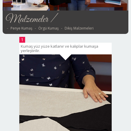
Malzemeler /
Penye Kumaş
Örgü Kumaş
Dikiş Malzemeleri
1
Kumaş yüz yüze katlanır ve kalıplar kumaşa
yerleştirilir.