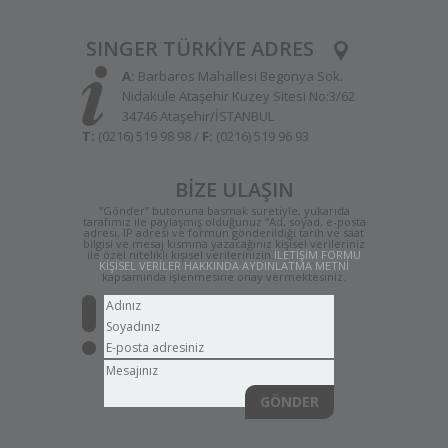
SINGER TÜRKİYE ADRES
A:
Barbaros Mahallesi Begonya Sok.
Nidakule Ataşehir Kuzey Sitesi No:3/62
34746 Ataşehir/İSTANBUL
T:
(0216) 519 98 98 /
F:
(0216) 519 96 93
BİZE ULAŞIN
“Gönder” butonuna basmak suretiyle, yukarıda
tarafımız ile paylaşmış olduğunuz “Ad, soyad, e-posta
adresi, IP adresi ve formun gönderildiği tarih ve saat
bilgisi ve mesaj kısmına yazacağınız kişisel verileriniz
ile özel nitelikli kişisel verilerinizin
İLETİŞİM FORMU
KİŞİSEL VERİLER HAKKINDA AYDINLATMA METNİ
kapsamında işlenmesine onay vermektesiniz.
GÖNDER