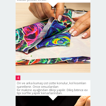
4
Ön ve arka kumaş üst üstte konulur, kol kısımları
işaretlenir. Önce omuzlardan
bir makine ayağından dikişi yapılır. Dikiş bitince ev
tipi sürfile yapılır kenarlarından.