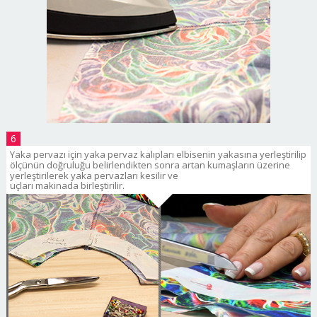
6
Yaka pervazı için yaka pervaz kalıpları elbisenin yakasına yerleştirilip
ölçünün doğruluğu belirlendikten sonra artan kumaşların üzerine
yerleştirilerek yaka pervazları kesilir ve
uçları makinada birleştirilir.