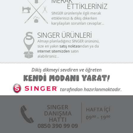
MERAK
ETTİKLERİNİZ
SINGER ürünleriyle ilgili merak
ettiklerinizi & dikiş dikerken
karşılaşılan sorunları cevaplar...
SINGER ÜRÜNLERİ
Almayı planladığınız SINGER ürününü,
size en yakın
satış noktası
ndan ya da
internet sitemizden
satın
alabilirsiniz...
Dikiş dikmeyi sevdiren ve öğreten
tarafından hazırlanmaktadır.
SINGER
HAFTA İÇİ
DANIŞMA
oo
oo
09
- 19
HATTI
0850 390 99 09