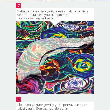
7
Yaka pervazı elbiseye iğnelenip makinada dikişi
ve sonra sürfilesi yapılır. 3mm’den
fazla kalan paylar kesilir.
8
Elbise ön yüzüne çevrilip yaka pervazının spor
dikişi yapılır. Sonrasında elbisenin