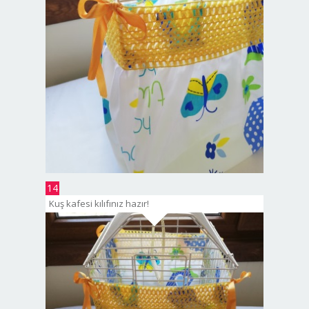
14
Kuş kafesi kılıfınız hazır!