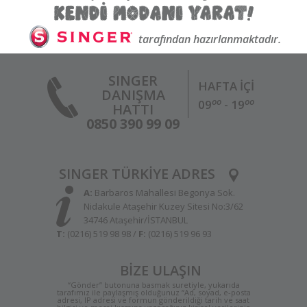
tarafından hazırlanmaktadır.
SINGER
HAFTA İÇİ
DANIŞMA
oo
oo
09
- 19
HATTI
0850 390 99 09
SINGER TÜRKİYE ADRES
A:
Barbaros Mahallesi Begonya Sok.
Nidakule Ataşehir Kuzey Sitesi No:3/62
34746 Ataşehir/İSTANBUL
T:
(0216) 519 98 98 /
F:
(0216) 519 96 93
BİZE ULAŞIN
“Gönder” butonuna basmak suretiyle, yukarıda
tarafımız ile paylaşmış olduğunuz “Ad, soyad, e-posta
adresi, IP adresi ve formun gönderildiği tarih ve saat