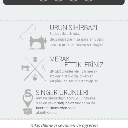
ÜRÜN SİHİRBAZI
Sadece iki adımda,
dikiş ihtiyaçlarınıza göre en doğru
SINGER ürününü seçmenizi sağlar...
MERAK
ETTİKLERİNİZ
SINGER ürünleriyle ilgili merak
ettiklerinizi & dikiş dikerken
karşılaşılan sorunları cevaplar...
SINGER ÜRÜNLERİ
Almayı planladığınız SINGER ürününü,
size en yakın
satış noktası
ndan ya da
internet sitemizden
satın
alabilirsiniz...
Dikiş dikmeyi sevdiren ve öğreten